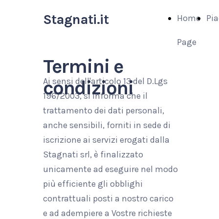
Stagnati.it
Home
Pia
Page
Termini e
Ai sensi dell'articolo 13 del D.Lgs
condizioni
196/2003, si informa che il
trattamento dei dati personali,
anche sensibili, forniti in sede di
iscrizione ai servizi erogati dalla
Stagnati srl, è finalizzato
unicamente ad eseguire nel modo
più efficiente gli obblighi
contrattuali posti a nostro carico
e ad adempiere a Vostre richieste