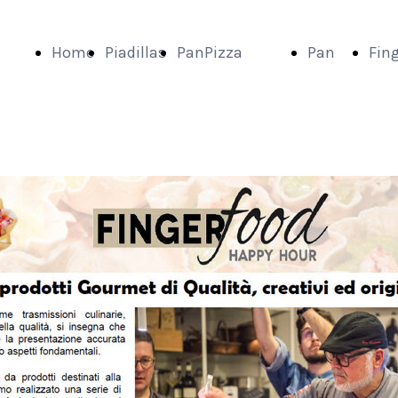
Home
Piadillas
PanPizza
Pan
Fin
Page
Pan Pizza
Cestini
Foo
PanPinsa
il Panino,
PanPinsa
e