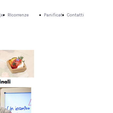
ger
RIcorrenze
Panificati
Contatti
d
Autunno
Carnevale